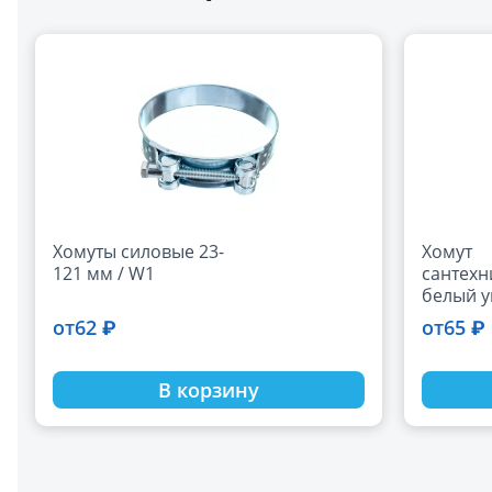
Хомуты силовые 23-
Хомут
121 мм / W1
сантехн
белый уп
1/2", 4" "PREMIUM"
62 ₽
65 ₽
от
от
со шпил
дюбеле
В корзину