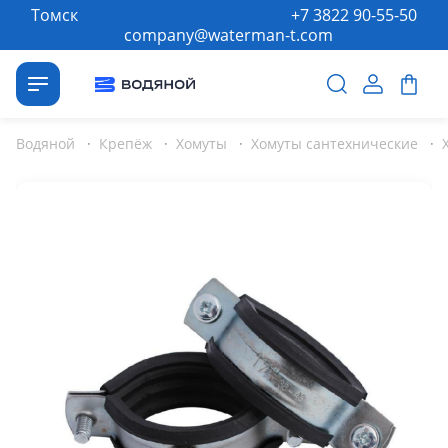
Томск
+7 3822 90-55-50
company@waterman-t.com
Водяной
·
Крепёж
·
Хомуты
·
Хомуты сантехнические
·