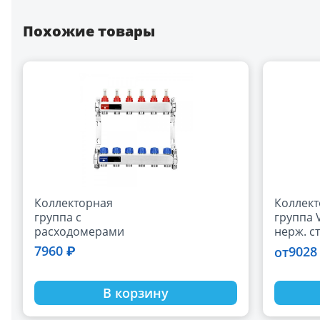
Похожие товары
Коллекторная
Коллек
группа с
группа V
расходомерами
нерж. ст
Varmega ВР 1", на 6
регули
7960 ₽
9028
от
контуров 3/4" EK,
баланс
нержавеющая
клапан
сталь
В корзину