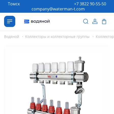
Томск
+7 3822 90-55-50
company@waterman-t.com
Водяной
·
Коллекторы и коллекторные группы
·
Коллекто