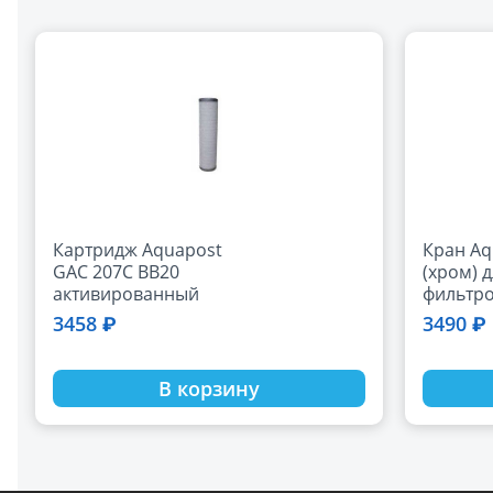
Картридж Aquapost
Кран Aq
GAC 207С BB20
(хром) 
активированный
фильтр
уголь
3458 ₽
3490 ₽
В корзину