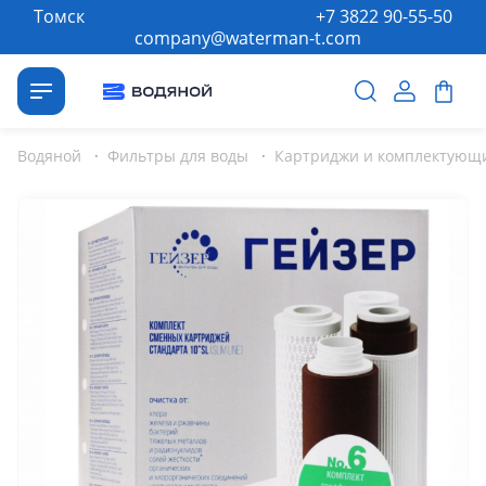
Томск
+7 3822 90-55-50
company@waterman-t.com
Водяной
·
Фильтры для воды
·
Картриджи и комплектующи