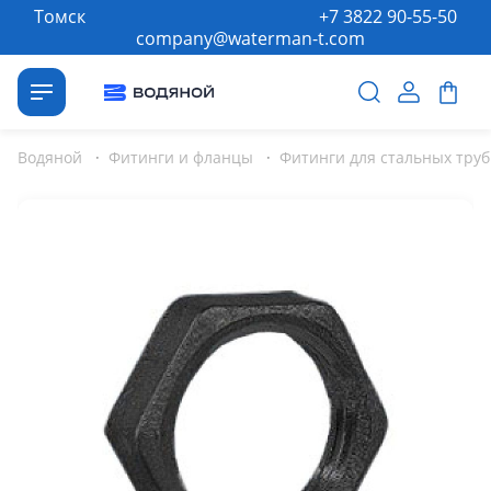
Томск
+7 3822 90-55-50
company@waterman-t.com
Водяной
·
Фитинги и фланцы
·
Фитинги для стальных труб