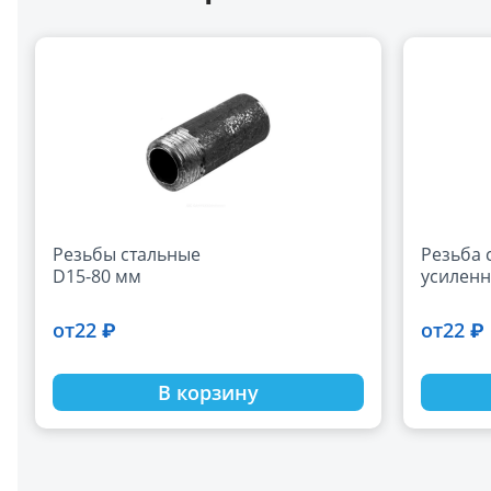
Резьбы стальные
Резьба 
D15-80 мм
усиленн
22 ₽
22 ₽
от
от
В корзину