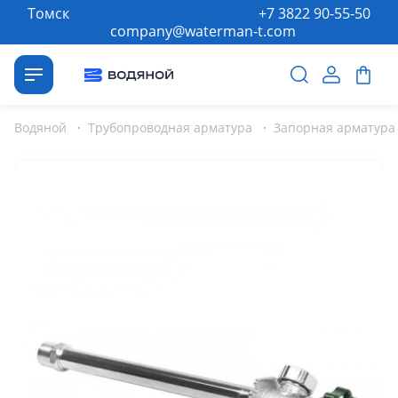
Томск
+7 3822 90-55-50
company@waterman-t.com
Водяной
·
Трубопроводная арматура
·
Запорная арматура