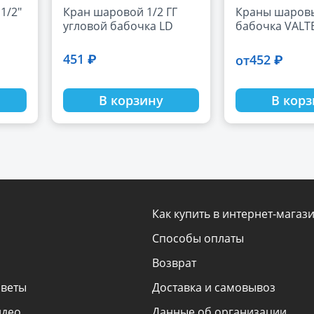
1/2"
Кран шаровой 1/2 ГГ
Краны шаровы
угловой бабочка LD
бабочка VALT
451 ₽
452 ₽
от
В корзину
В кор
Как купить в интернет-магаз
Способы оплаты
Возврат
оветы
Доставка и самовывоз
идео
Данные об организации