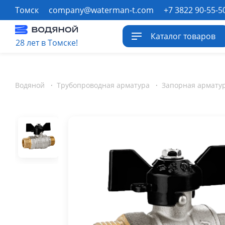
Томск
company@waterman-t.com
+7 3822 90-55-5
Каталог товаров
28 лет в Томске!
Водяной
·
Трубопроводная арматура
·
Запорная армату