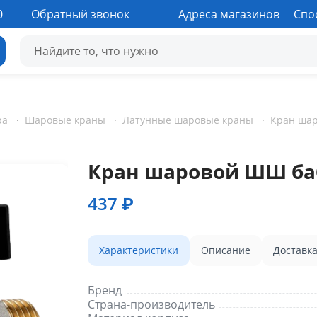
0
Обратный звонок
Адреса магазинов
Спо
ра
·
Шаровые краны
·
Латунные шаровые краны
·
Кран шаровой ШШ бабоч
437 ₽
Характеристики
Описание
Доставк
Бренд
Страна-производитель