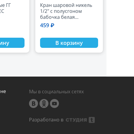
е ГГ
Кран шаровой никель
EC
1/2" с полусгоном
бабочка белая
СТАНДАРТ ГАЛЛОП
459 ₽
зину
В корзину
ине
Мы в социальных сетях
Разработано в