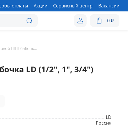
собы оплаты
Акции
Сервисный центр
Вакансии
0
₽
Кран шаровой ШШ бабочка LD (1/2", 1", 3/4")
ка LD (1/2", 1", 3/4")
а
LD
Россия