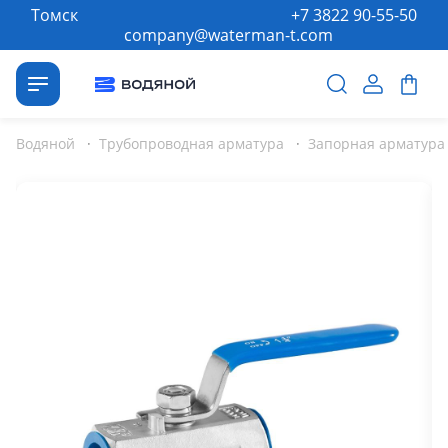
Томск
+7 3822 90-55-50
company@waterman-t.com
Водяной
·
Трубопроводная арматура
·
Запорная арматура