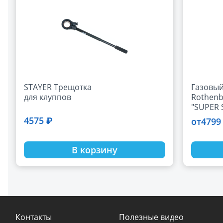
STAYER Трещотка
Газовы
для клуппов
Rothenb
"SUPER 
4575 ₽
4799
от
В корзину
Контакты
Полезные видео