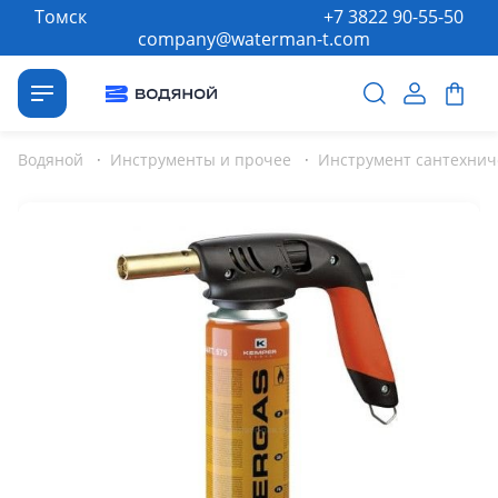
Томск
+7 3822 90-55-50
company@waterman-t.com
Водяной
·
Инструменты и прочее
·
Инструмент сантехнич