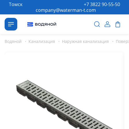
Томск
+7 3822 90-55-50
company@waterman-t.com
Водяной
·
Канализация
·
Наружная канализация
·
Повер