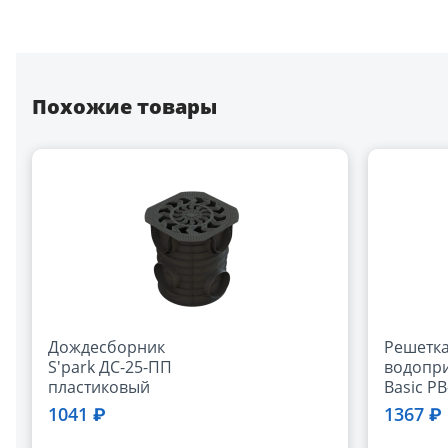
Похожие товары
Дождесборник
Решетк
S'park ДС-25-ПП
водопр
пластиковый
Basic РВ
круглый с решеткой
щелевая
1041 ₽
1367 ₽
пластиковой
ВЧ, кл.С
(комплект)