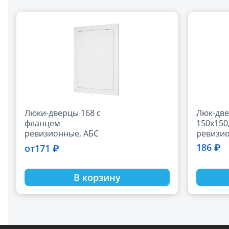
Люки-дверцы 168 с
Люк-дв
фланцем
150х150
ревизионные, АБС
ревизи
накладн
186 ₽
171 ₽
от
ручкой-
АБС
В корзину