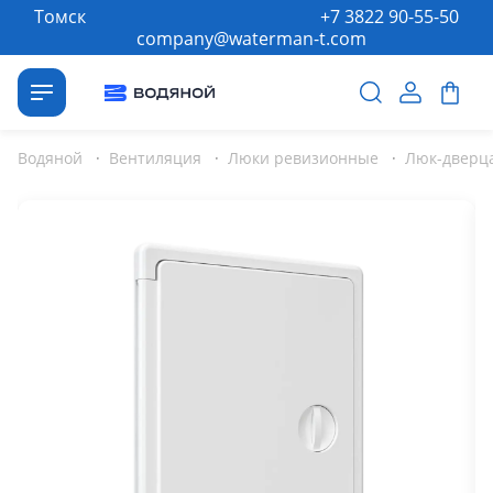
Томск
+7 3822 90-55-50
company@waterman-t.com
Водяной
·
Вентиляция
·
Люки ревизионные
·