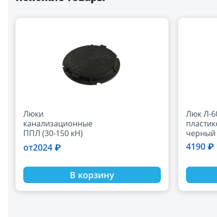
Люки
Люк Л-6
канализационные
пласти
ППЛ (30-150 кН)
черный
35188-8
4190 ₽
2024 ₽
от
В корзину