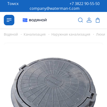
Томск
+7 3822 90-55-50
company@waterman-t.com
Водяной
·
Канализация
·
Наружная канализация
·
Люки