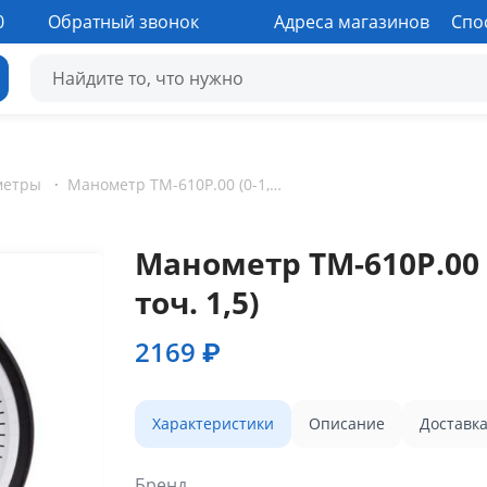
0
Обратный звонок
Адреса магазинов
Спо
метры
·
Манометр ТМ-610Р.00 (0-1,6 МПа) G1/2 D=150 (кл. точ. 1,5)
Манометр ТМ-610Р.00 (
точ. 1,5)
2169 ₽
Характеристики
Описание
Доставк
Бренд