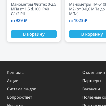
Манометры Физтех 0-2,5
Манометры ТМ-510
МПа кт.1,5 d.100 IP40
М2 (от 0-0,6 МПа до 
G1/2 РШ
МПа)
929 ₽
1023 ₽
от
от
В корзину
В корзину
Контакты
О компании
Акции
Партнеры
Система скидок
Вакансии
Вопрос-ответ
Полезные с
Новости
Полезные в