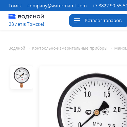
Томск
company@waterman-t.com
+7 3822 90-55-5
Каталог товаров
28 лет в Томске!
Водяной
·
Контрольно-измерительные приборы
·
Мано