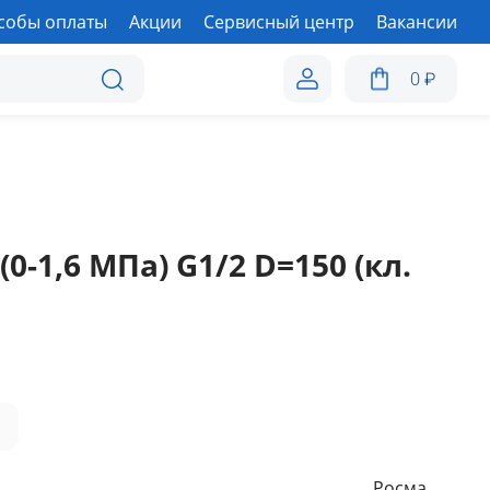
собы оплаты
Акции
Сервисный центр
Вакансии
0
₽
0-1,6 МПа) G1/2 D=150 (кл.
а
Росма