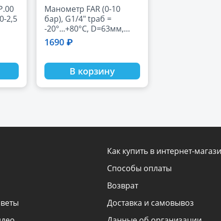
Р.00
Манометр FAR (0-10
0-2,5
бар), G1/4" tраб =
-20°...+80°С, D=63мм,
радиальные
1690 ₽
В корзину
Как купить в интернет-магаз
Способы оплаты
Возврат
оветы
Доставка и самовывоз
идео
Данные об организации