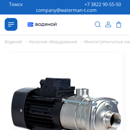
Томск
+7 3822 90-55-50
company@waterman-t.com
Водяной
·
Насосное оборудование
·
Многоступенчатые на