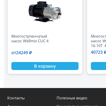
Многоступенчатый
Многос
насос Wellmix CUC 4
насос W
16-10T 
(3х380В,
40723 
24249 ₽
от
В корзину
Контакты
Полезные видео