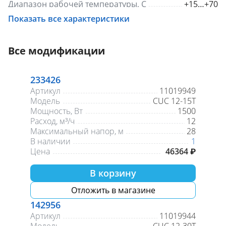
Диапазон рабочей температуры, С
+15…+70
Присоединение
Резьба/резьба
Показать все характеристики
Материал корпуса
Нержавеющая сталь
Гарантия, лет
2
Все модификации
233426
Артикул
11019949
Модель
CUC 12-15T
Мощность, Вт
1500
Расход, м³/ч
12
Максимальный напор, м
28
В наличии
1
Цена
46364 ₽
В корзину
Отложить в магазине
142956
Артикул
11019944