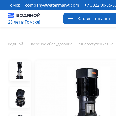
Томск
company@waterman-t.com
+7 3822 90-55-5
Каталог товаров
28 лет в Томске!
Водяной
·
Насосное оборудование
·
Многоступенчатые 