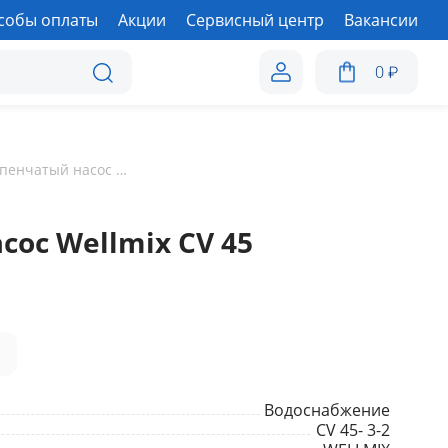
собы оплаты
Акции
Сервисный центр
Вакансии
0
₽
Многоступенчатый насос Wellmix CV 45
ос Wellmix CV 45
а
Водоснабжение
CV 45- 3-2