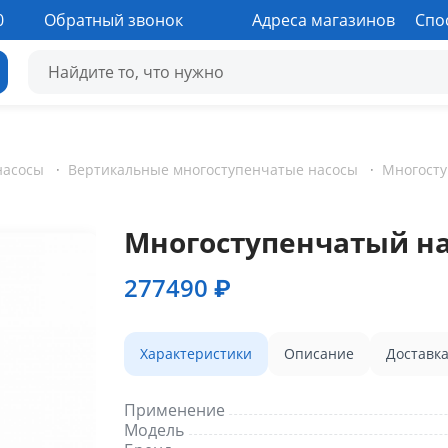
0
Обратный звонок
Адреса магазинов
Спо
насосы
·
Вертикальные многоступенчатые насосы
·
Многоступенчатый нас
277490 ₽
Характеристики
Описание
Доставк
Применение
Модель