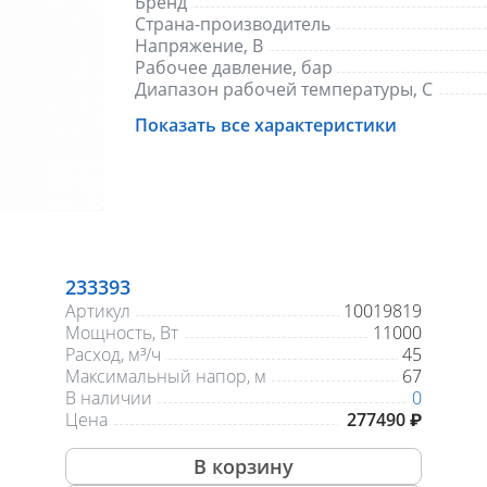
Бренд
Страна-производитель
Напряжение, В
Рабочее давление, бар
Диапазон рабочей температуры, С
Присоединение
Показать все характеристики
Материал корпуса
Гарантия, лет
233393
Артикул
10019819
Мощность, Вт
11000
Расход, м³/ч
45
Максимальный напор, м
67
В наличии
0
Цена
277490 ₽
В корзину