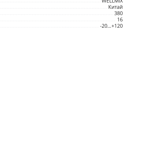
WELLMIX
Китай
380
16
-20…+120
Фланец/фланец
чугун
2