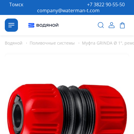
Томск
+7 3822 90-55-50
company@waterman-t.com
Водяной
·
Поливочные системы
·