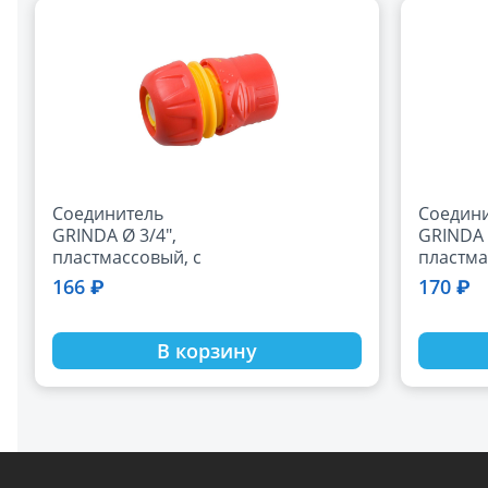
Соединитель
Соедин
GRINDA Ø 3/4",
GRINDA 
пластмассовый, с
пластма
автостопом и
автосто
166 ₽
170 ₽
запирающим
запира
механизмом. 8-
механиз
426332
426331
В корзину