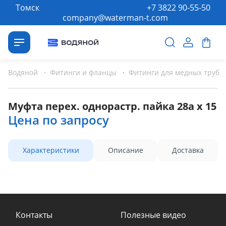
Томск
+7 3822 90-55-50
company@waterman-t.com
Водяной
·
Фитинги и фланцы
·
Фитинги для медных труб
Муфта перех. однорастр. пайка 28а х 15
Цена по запросу
Характеристики
Описание
Доставка
Контакты
Полезные видео