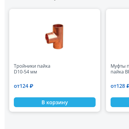
Тройники пайка
Муфты 
D10-54 мм
пайка В
124 ₽
128 
от
от
В корзину