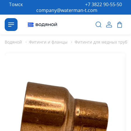
Томск
+7 3822 90-55-50
company@waterman-t.com
Водяной
·
Фитинги и фланцы
·
Фитинги для медных труб