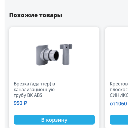
Похожие товары
Врезка (адаптер) в
Крестов
канализационную
плоско
трубу ВК ABS
СИНИКО
110*50, серый РТП
90 град.
950 ₽
1060
от
(16)
В корзину