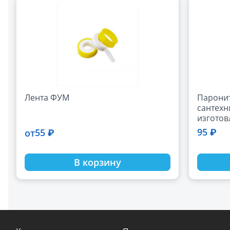
Лента ФУМ
Парони
сантехн
изготов
проклад
95 ₽
55 ₽
от
(2 мм)
В корзину