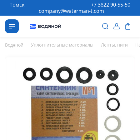
Томск
+7 3822 90-55-50
company@waterman-t.com
Водяной
·
Уплотнительные материалы
·
Ленты, нити
·