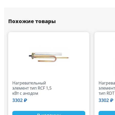
Похожие товары
Нагревательный
Нагрев
элемент тип RCF 1,5
элемент
кВт с анодом
тип RDT 
анодом 
3302 ₽
3302 ₽
проклад