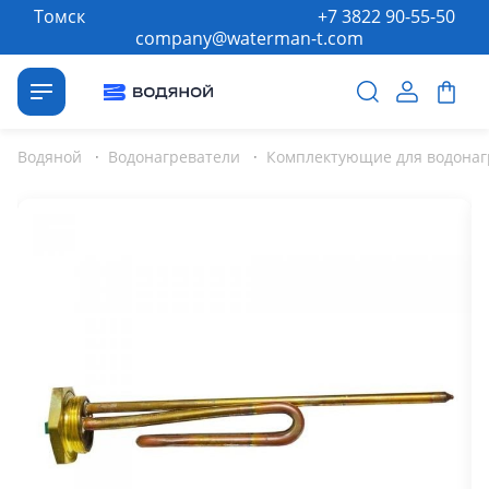
Томск
+7 3822 90-55-50
company@waterman-t.com
Водяной
·
Водонагреватели
·
Комплектующие для водонаг