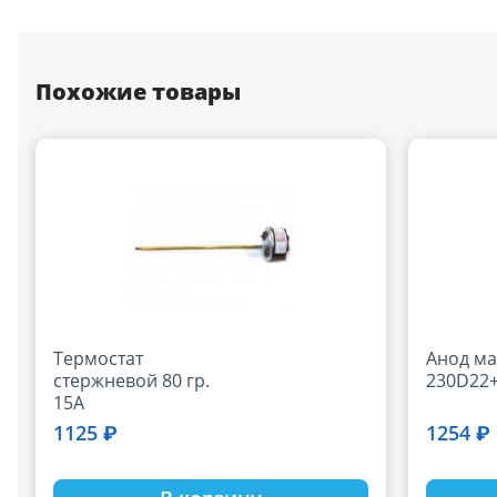
Похожие товары
Термостат
Анод м
стержневой 80 гр.
230D22
15A
1125 ₽
1254 ₽