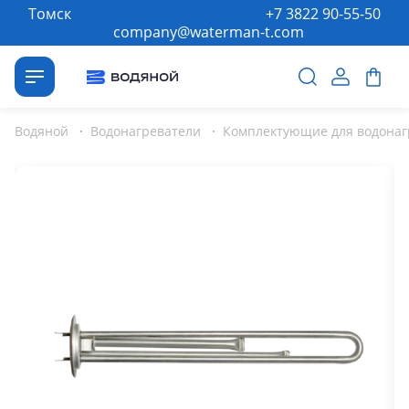
Томск
+7 3822 90-55-50
company@waterman-t.com
Водяной
·
Водонагреватели
·
Комплектующие для водонаг