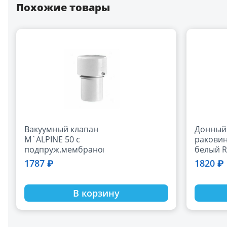
Похожие товары
Вакуумный клапан
Донный 
M`ALPINE 50 с
раковин
подпруж.мембраной
белый R
(MRAA4S)
1787 ₽
1820 ₽
В корзину