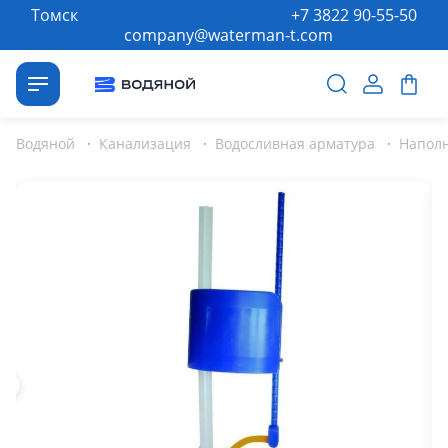
Томск
+7 3822 90-55-50
company@waterman-t.com
Водяной
·
Канализация
·
Водосливная арматура
·