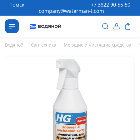
Томск
+7 3822 90-55-50
company@waterman-t.com
Водяной
·
Сантехника
·
Моющие и чистящие средства
·