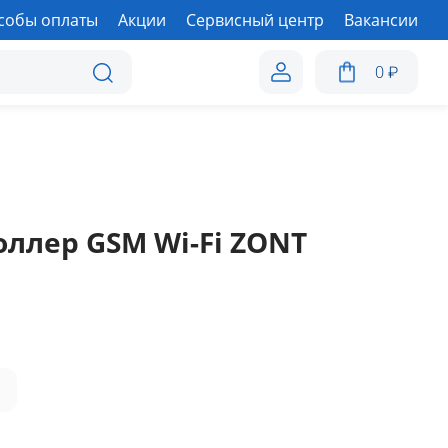
собы оплаты
Акции
Сервисный центр
Вакансии
0
₽
ллер GSM Wi-Fi ZONT
а