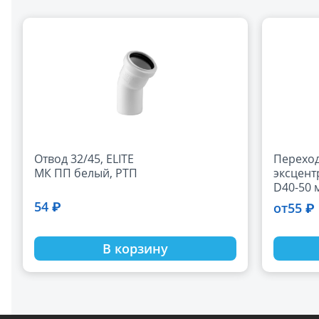
Отвод 32/45, ELITE
Перехо
МК ПП белый, РТП
эксцент
D40-50 
54 ₽
55 ₽
от
В корзину