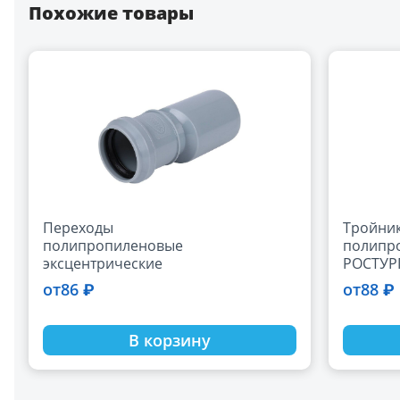
Похожие товары
Переходы
Тройни
полипропиленовые
полипр
эксцентрические
РОСТУР
D40-110 мм
110 мм
86 ₽
88 ₽
от
от
В корзину