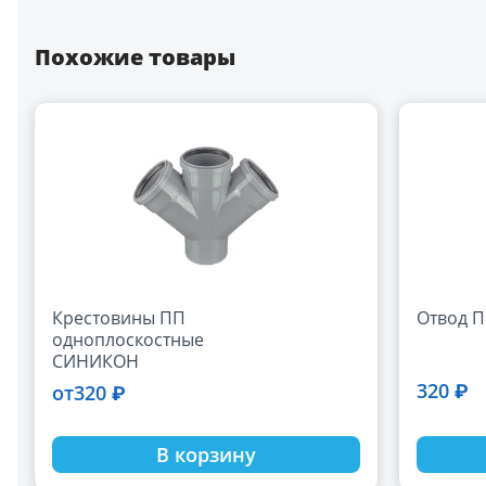
Похожие товары
Крестовины ПП
Отвод П
одноплоскостные
СИНИКОН
320 ₽
320 ₽
от
В корзину