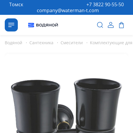
Томск
+7 3822 90-55-50
company@waterman-t.com
Водяной
·
Сантехника
·
Смесители
·
Комплектующие для