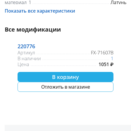
материал_1
Латунь
материал_2
черный сатин
Показать все характеристики
монтаж
настенный
ширина, см.
18
глубина, см.
10
Все модификации
высота, см.
11
объем, л.
0.01
материал подложки
без подложки
220776
метод крепления
шурупы
Артикул
FX-71607B
цвет_1
Черный
В наличии
1
цвет_2
Золото
Цена
1051 ₽
тип рисунка
без рисунка
форма розетки
Круглая
В корзину
Отложить в магазине