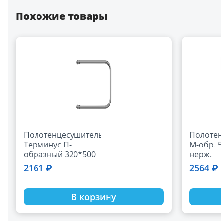
Похожие товары
Полотенцесушитель
Полоте
Терминус П-
М-обр. 
образный 320*500
нерж.
(1")
2161 ₽
2564 ₽
В корзину