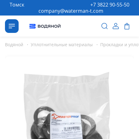
Томск
+7 3822 90-55-50
company@waterman-t.com
Водяной
·
Уплотнительные материалы
·
Прокладки и упл