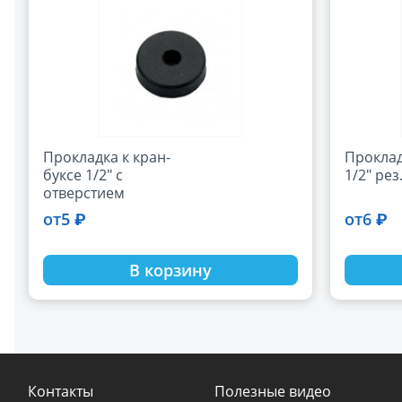
Прокладка к кран-
Прокладк
буксе 1/2" с
1/2" рез
отверстием
5 ₽
6 ₽
от
от
В корзину
Контакты
Полезные видео