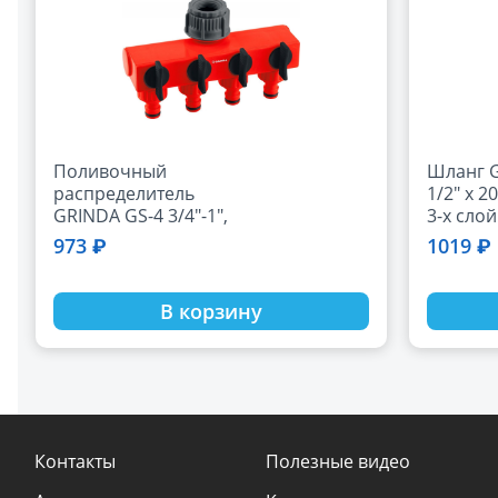
Поливочный
Шланг 
распределитель
1/2" х 20
GRINDA GS-4 3/4"-1",
3-х сло
четырехканальный,
армиро
973 ₽
1019 ₽
с внутренней
садовы
резьбой, (8-426314)
8-429003
В корзину
Контакты
Полезные видео