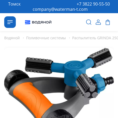
Томск
+7 3822 90-55-50
company@waterman-t.com
Водяной
·
Поливочные системы
·