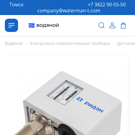
Томск
+7 3822 90-55-50
company@waterman-t.com
Водяной
·
Контрольно-измерительные приборы
·
Датчики