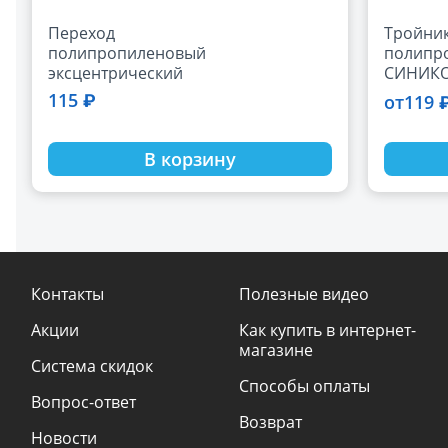
Переход
Тройни
полипропиленовый
полипр
эксцентрический
СИНИКО
РОСТУРПЛАСТ D110
мм
115 ₽
119 
от
мм
В корзину
Контакты
Полезные видео
Акции
Как купить в интернет-
магазине
Система скидок
Способы оплаты
Вопрос-ответ
Возврат
Новости