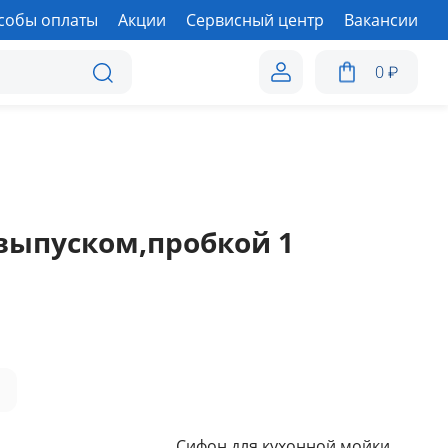
собы оплаты
Акции
Сервисный центр
Вакансии
0
₽
 выпуском,пробкой 1
а
Сифон для кухонной мойки