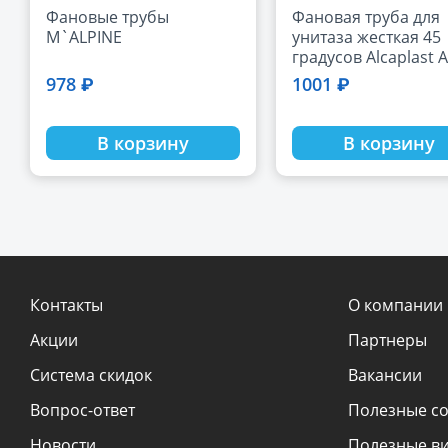
Фановые трубы
Фановая труба для
M`ALPINE
унитаза жесткая 45
градусов Alcaplast A
45
978 ₽
1001 ₽
В корзину
В корзину
Контакты
О компании
Акции
Партнеры
Система скидок
Вакансии
Вопрос-ответ
Полезные с
Новости
Полезные в