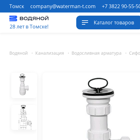
Томск
company@waterman-t.com
+7 3822 90-55-5
Каталог товаров
28 лет в Томске!
Водяной
·
Канализация
·
Водосливная арматура
·