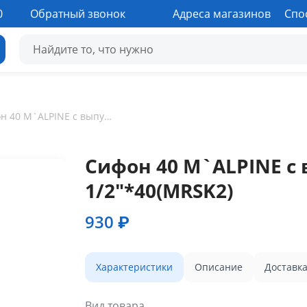
0
Обратный звонок
Адреса магазинов
Спо
Сифон 40 M`ALPINE с выпуском,пробкой 1 1/2"*40(MRSK2)
Сифон 40 M`ALPINE с
1/2"*40(MRSK2)
930 ₽
Характеристики
Описание
Доставк
Вид товара