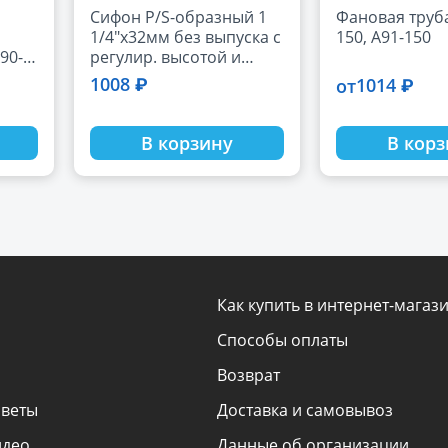
Сифон Р/S-образный 1
Фановая труба
1/4"х32мм без выпуска с
150, A91-150
90-
регулир. высотой и
углом выхода; выход на
1008 ₽
1014 ₽
от
32мм MRBD2
В корзину
В кор
Как купить в интернет-магаз
Способы оплаты
Возврат
оветы
Доставка и самовывоз
идео
Данные об организации