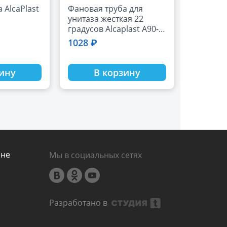
 AlcaPlast
Фановая труба для
унитаза жесткая 22
градусов Alcaplast A90-
22
1028 ₽
зину
В корзину
ине
Мы в социальных сетях
Разработано в