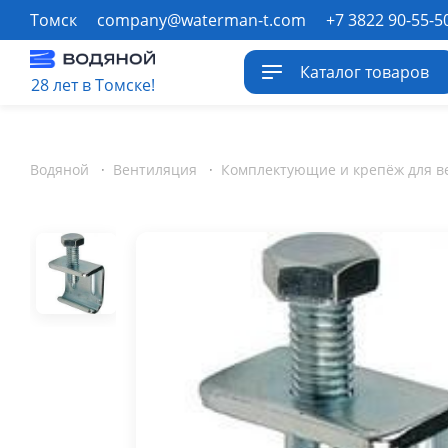
Томск
company@waterman-t.com
+7 3822 90-55-5
Каталог товаров
28 лет в Томске!
Водяной
·
Вентиляция
·
Комплектующие и крепёж для в