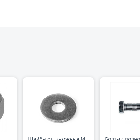
Шайбы оц. кузовные М
Болты с полн