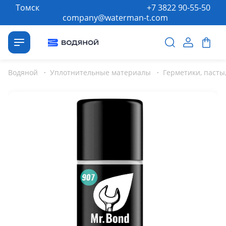
Томск
+7 3822 90-55-50
company@waterman-t.com
Водяной
·
Уплотнительные материалы
·
Герметики, пасты