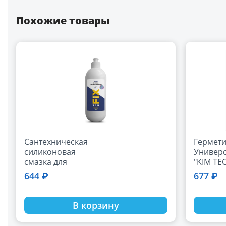
Похожие товары
Сантехническая
Гермети
силиконовая
Универ
смазка для
"KIM TEC"
соединений Sanfix
прозра
644 ₽
677 ₽
450 мл, бутыль
41676
В корзину