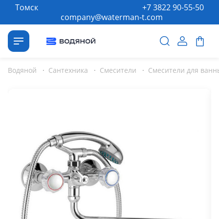
Томск
+7 3822 90-55-50
company@waterman-t.com
Водяной
·
Сантехника
·
Смесители
·
Смесители для ванн