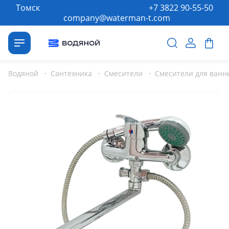
Томск
+7 3822 90-55-50
company@waterman-t.com
Водяной
·
Сантехника
·
Смесители
·
Смесители для ванн