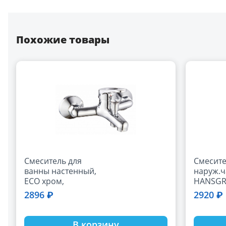
Похожие товары
Смеситель для
Смесите
ванны настенный,
наруж.ч
ECO хром,
HANSGR
однорычажный, d-
7160500
2896 ₽
2920 ₽
35 дайвотер
штоковый, без душ
гарнитуры 355
В корзину