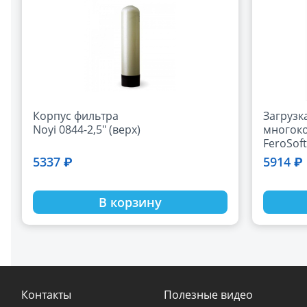
Корпус фильтра
Загрузк
Noyi 0844-2,5" (верх)
многок
FeroSoft
6,7кг)
5337 ₽
5914 ₽
В корзину
Контакты
Полезные видео