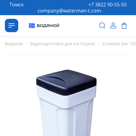
Томск
+7 3822 90-55-50
company@waterman-t.com
Водяной
·
Водоподготовка для коттеджей
·
Солевой бак 100