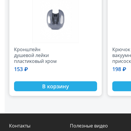
Кронштейн
Крючок
душевой лейки
вакуум
пластиковый хром
присоск
SWES DP8101
/50/; L3
153 ₽
198 ₽
В корзину
Контакты
Полезные видео