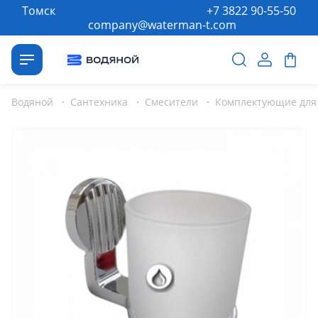
Томск
+7 3822 90-55-50
company@waterman-t.com
Водяной
·
Сантехника
·
Смесители
·
Комплектующие для