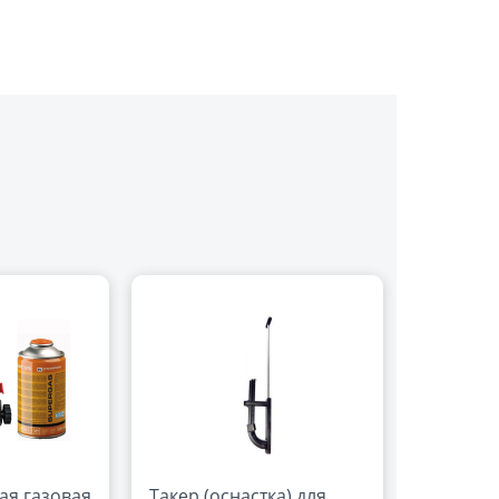
ая газовая
Такер (оснастка) для