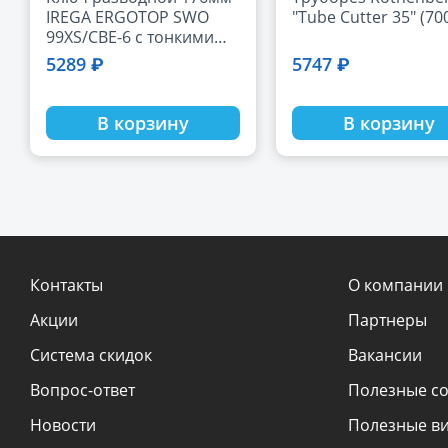
IREGA ERGOTOP SWO
"Tube Cutter 35" (70
99XS/CBE-6 с тонкими
губками НОВИНКА
5289 ₽
5747 ₽
В корзину
В корзину
Контакты
О компании
Акции
Партнеры
Система скидок
Вакансии
Вопрос-ответ
Полезные с
Новости
Полезные в