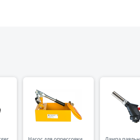
rger
Насос для опрессовки
Лампа паяльн