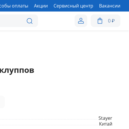
собы оплаты
Акции
Сервисный центр
Вакансии
0
₽
 клуппов
а
Stayer
Китай