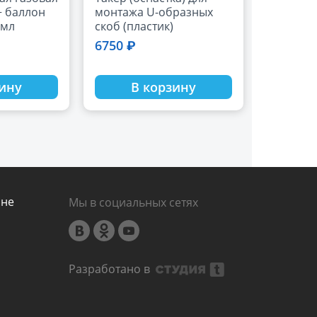
он
монтажа U-образных
0мл
скоб (пластик)
6750 ₽
зину
В корзину
ине
Мы в социальных сетях
Разработано в