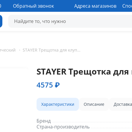
0
Обратный звонок
Адреса магазинов
Спо
ический
·
STAYER Трещотка для клуппов
STAYER Трещотка для
4575 ₽
Характеристики
Описание
Доставк
Бренд
Страна-производитель