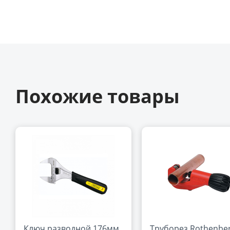
Похожие товары
Ключ разводной 176мм
Труборез Rothenbe