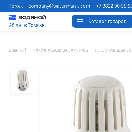
Томск
company@waterman-t.com
+7 3822 90-55-5
Каталог товаров
28 лет в Томске!
Водяной
·
Трубопроводная арматура
·
Регулирующая ар