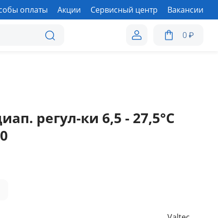
собы оплаты
Акции
Сервисный центр
Вакансии
0
₽
000.0.0
ап. регул-ки 6,5 - 27,5°C
.0
а
Valtec