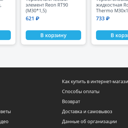
,
элемент Reon RT90
жидкостная Ro
(M30*1,5)
Thermo М30х1,
621 ₽
733 ₽
В корзину
В кор
Как купить в интернет-магаз
Способы оплаты
Возврат
оветы
Доставка и самовывоз
идео
Данные об организации