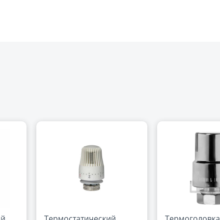
ый
Термостатический
Термоголовка