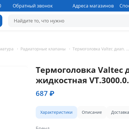
0
Обратный звонок
Адреса магазинов
Спо
матура
·
Радиаторные клапаны
·
Термоголовка Valtec диап. регул-ки 6,5 - 27,5°C жидкостная VT.3
Термоголовка Valtec ди
жидкостная VT.3000.0
687 ₽
Характеристики
Описание
Доставк
Бренд