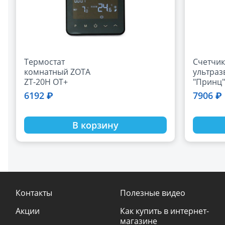
Термостат
Счетчик
комнатный ZOTA
ультраз
ZT-20H OT+
"Принц"
(питание только от
6192 ₽
7906 ₽
сети)
В корзину
Контакты
Полезные видео
Акции
Как купить в интернет-
магазине