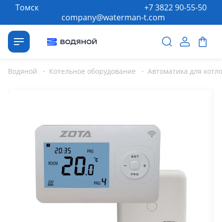
Томск
+7 3822 90-55-50
company@waterman-t.com
Водяной
·
Котельное оборудование
·
Автоматика для котл