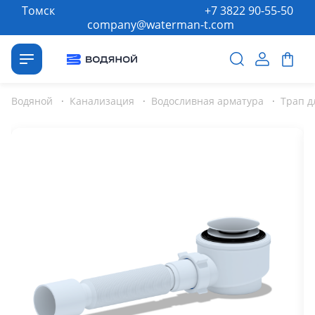
Томск
+7 3822 90-55-50
company@waterman-t.com
Водяной
·
Канализация
·
Водосливная арматура
·