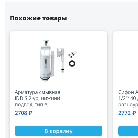
Похожие товары
Арматура смывная
Сифон А
IDDIS 2-ур, нижний
1/2"*40
подвод, тип А,
разноур
F012400-01K
смещен
2708 ₽
2772 ₽
перели
отводом
стирал
В корзину
машины