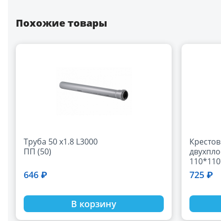
Похожие товары
Труба 50 x1.8 L3000
Кресто
ПП (50)
двухпло
110*110
правая
646 ₽
725 ₽
В корзину