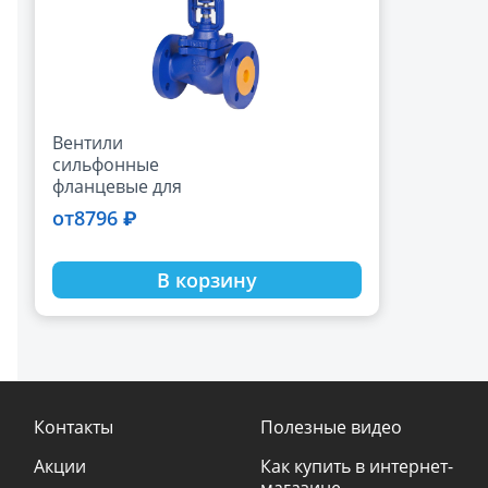
Вентили
сильфонные
фланцевые для
пара REON тип
8796 ₽
от
RSV17 Ду 15-300
В корзину
Контакты
Полезные видео
Акции
Как купить в интернет-