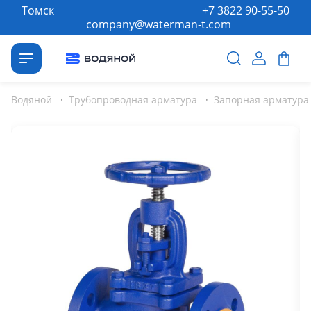
Томск
+7 3822 90-55-50
company@waterman-t.com
Водяной
·
Трубопроводная арматура
·
Запорная арматура