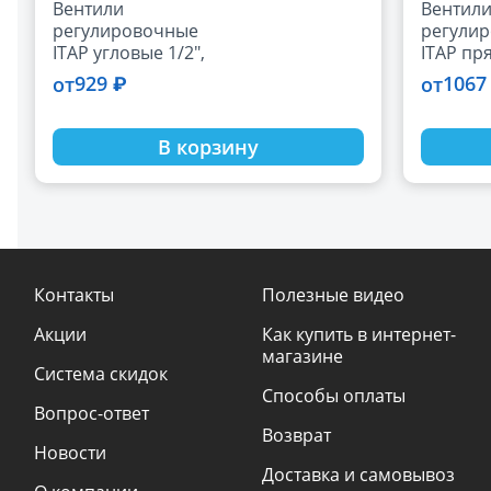
Вентили
Вентил
регулировочные
регули
ITAP угловые 1/2",
ITAP пр
3/4"
3/4"
929 ₽
1067
от
от
В корзину
Контакты
Полезные видео
Акции
Как купить в интернет-
магазине
Система скидок
Способы оплаты
Вопрос-ответ
Возврат
Новости
Доставка и самовывоз