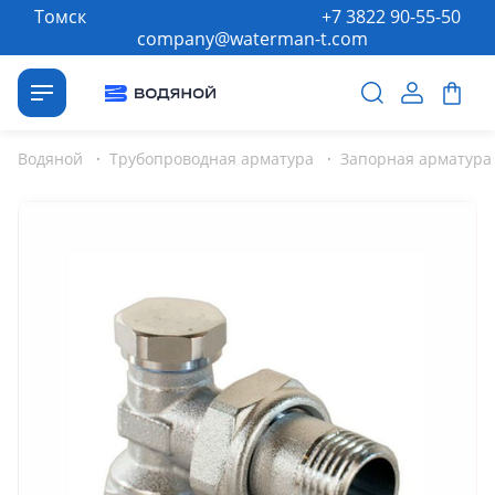
Томск
+7 3822 90-55-50
company@waterman-t.com
Водяной
·
Трубопроводная арматура
·
Запорная арматура