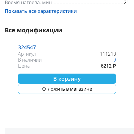
Время нагрева, мин
21
Внутреннее покрытие бака
Биостеклофарфор
Показать все характеристики
Габаритные размеры (ГхШхВ)
277х291х416
Форма корпуса
Квадратная
Способ крепления
Настенный
Все модификации
Вес, кг
6.1
324547
Артикул
111210
В наличии
9
Цена
6212 ₽
В корзину
Отложить в магазине