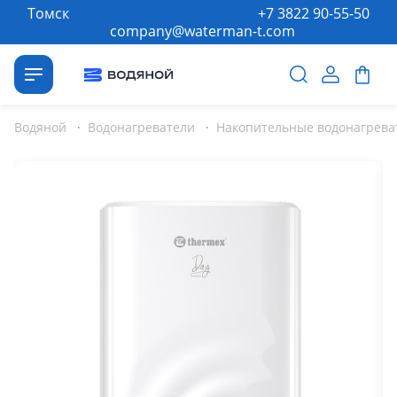
Томск
+7 3822 90-55-50
company@waterman-t.com
Водяной
·
Водонагреватели
·
Накопительные водонагрева