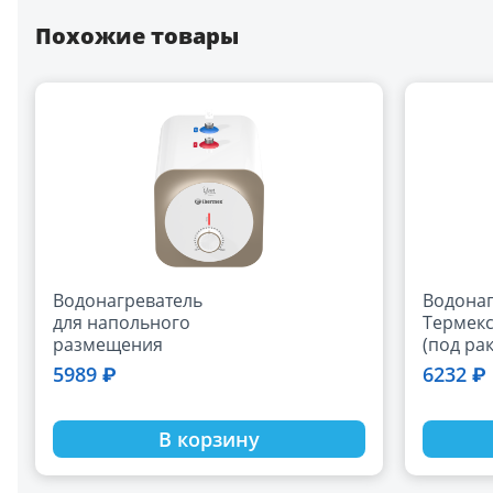
Похожие товары
Водонагреватель
Водонаг
для напольного
Термекс
размещения
(под ра
Thermex YONA 7 U
5989 ₽
6232 ₽
В корзину