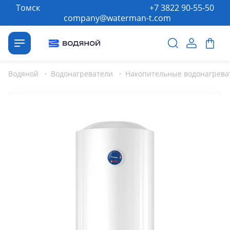
Томск
+7 3822 90-55-50
company@waterman-t.com
Водяной
·
Водонагреватели
·
Накопительные водонагрева