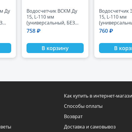
Водосчетчик ВСКМ Ду
Водосчетчик ЭкоНом Ду
15, L-110 мм
15, L-110 мм
З
(универсальный, БЕЗ
(универсальн
СГОНОВ)
СГОНОВ)
758 ₽
760 ₽
В корзину
В кор
Как купить в интернет-магаз
Способы оплаты
Возврат
оветы
Доставка и самовывоз