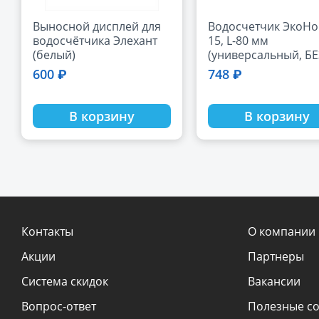
Выносной дисплей для
Водосчетчик ЭкоНом Ду
водосчётчика Элехант
15, L-80 мм
(белый)
(универсальный, БЕ
сгонов)
600 ₽
748 ₽
В корзину
В корзину
Контакты
О компании
Акции
Партнеры
Система скидок
Вакансии
Вопрос-ответ
Полезные с