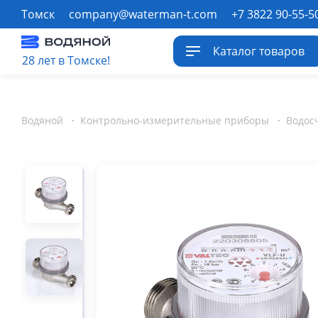
Томск
company@waterman-t.com
+7 3822 90-55-5
Каталог товаров
28 лет в Томске!
Водяной
·
Контрольно-измерительные приборы
·
Водос