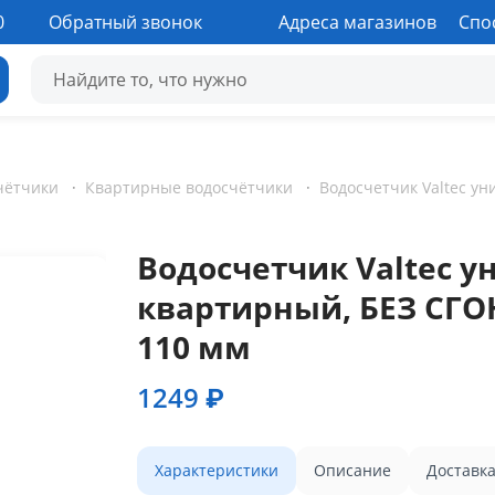
0
Обратный звонок
Адреса магазинов
Спо
чётчики
·
Квартирные водосчётчики
·
Водосчетчик Valtec 
квартирный, БЕЗ СГОНО
110 мм
1249 ₽
Характеристики
Описание
Доставк